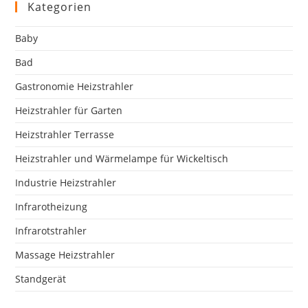
Kategorien
the
sea
Baby
pan
Bad
Gastronomie Heizstrahler
Heizstrahler für Garten
Heizstrahler Terrasse
Heizstrahler und Wärmelampe für Wickeltisch
Industrie Heizstrahler
Infrarotheizung
Infrarotstrahler
Massage Heizstrahler
Standgerät