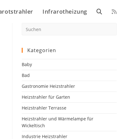
arotstrahler
Infrarotheizung
Website-
Press
Escape
Suche
to
close
Kategorien
the
umschalten
search
Baby
panel.
Bad
Gastronomie Heizstrahler
Heizstrahler für Garten
Heizstrahler Terrasse
Heizstrahler und Wärmelampe für
Wickeltisch
Industrie Heizstrahler