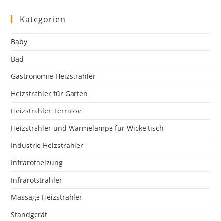
to
clo
Kategorien
the
sea
Baby
pan
Bad
Gastronomie Heizstrahler
Heizstrahler für Garten
Heizstrahler Terrasse
Heizstrahler und Wärmelampe für Wickeltisch
Industrie Heizstrahler
Infrarotheizung
Infrarotstrahler
Massage Heizstrahler
Standgerät