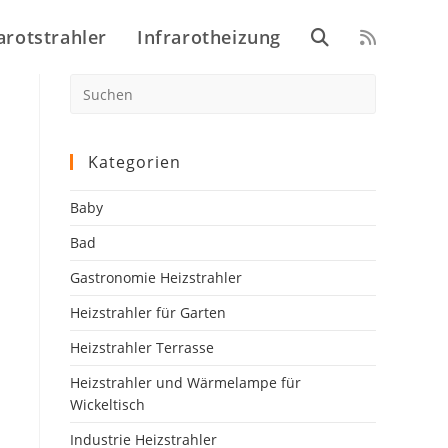
arotstrahler
Infrarotheizung
Website-
Press
Escape
Suche
to
close
Kategorien
the
umschalten
search
Baby
panel.
Bad
Gastronomie Heizstrahler
Heizstrahler für Garten
Heizstrahler Terrasse
Heizstrahler und Wärmelampe für
Wickeltisch
Industrie Heizstrahler