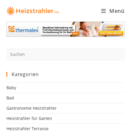
Zum
Inhalt
Menü
springen
Pre
Es
to
clo
Kategorien
the
sea
Baby
pan
Bad
Gastronomie Heizstrahler
Heizstrahler für Garten
Heizstrahler Terrasse