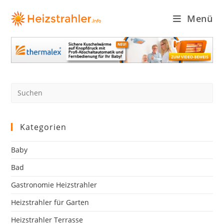
Zum
Inhalt
Menü
springen
Pre
Es
to
clo
Kategorien
the
sea
Baby
pan
Bad
Gastronomie Heizstrahler
Heizstrahler für Garten
Heizstrahler Terrasse