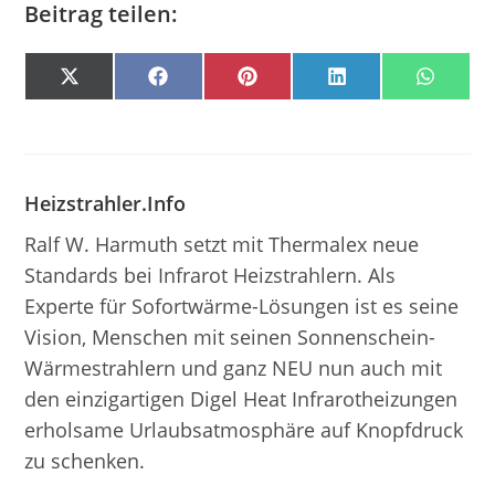
Beitrag teilen:
SHARE
SHARE
SHARE
SHARE
SHARE
X
F
P
L
W
(
A
I
I
H
ON
ON
ON
ON
ON
T
C
N
N
A
W
E
T
K
T
I
B
E
E
S
T
O
R
D
A
T
O
E
I
P
E
K
S
N
P
R
T
Heizstrahler.info
)
Ralf W. Harmuth setzt mit Thermalex neue
Standards bei Infrarot Heizstrahlern. Als
Experte für Sofortwärme-Lösungen ist es seine
Vision, Menschen mit seinen Sonnenschein-
Wärmestrahlern und ganz NEU nun auch mit
den einzigartigen Digel Heat Infrarotheizungen
erholsame Urlaubsatmosphäre auf Knopfdruck
zu schenken.