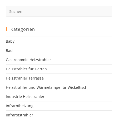
Pre
Es
to
clo
Kategorien
the
sea
Baby
pan
Bad
Gastronomie Heizstrahler
Heizstrahler für Garten
Heizstrahler Terrasse
Heizstrahler und Wärmelampe für Wickeltisch
Industrie Heizstrahler
Infrarotheizung
Infrarotstrahler