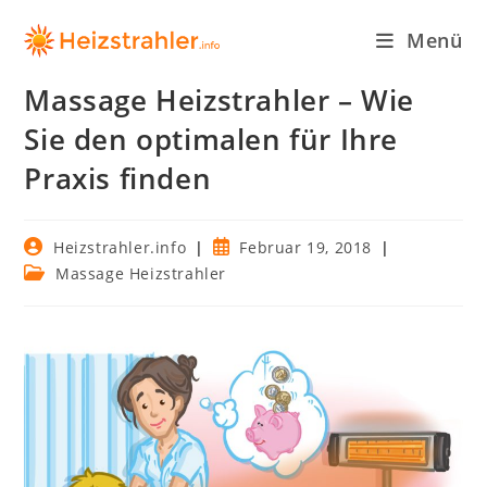
Zum
Inhalt
Menü
springen
Massage Heizstrahler – Wie
Sie den optimalen für Ihre
Praxis finden
Beitrags-
Beitrag
Heizstrahler.info
Februar 19, 2018
Autor:
veröffentlicht:
Beitrags-
Massage Heizstrahler
Kategorie: